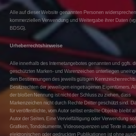
Alle auf dieser Website genannten Personen widersprechen 
kommerziellen Verwendung und Weitergabe ihrer Daten (vgl
BDSG).
Urheberrechtshinweise
Alle innerhalb des Internetangebotes genannten und ggfs. du
geschützten Marken- und Warenzeichen unterliegen uneing
den Bestimmungen des jeweils gültigen Kennzeichenrechts
Besitzrechten der jeweiligen eingetragenen Eigentümers. Al
der bloßen Nennung ist nicht der Schluss zu ziehen, dass
Markenzeichen nicht durch Rechte Dritter geschützt sind. D
für veröffentlichte, vom Autor selbst erstellte Objekte bleibt a
Autor der Seiten. Eine Vervielfältigung oder Verwendung so
Grafiken, Tondokumente, Videosequenzen und Texte in and
elektronischen oder gedruckten Publikationen ist ohne ausd