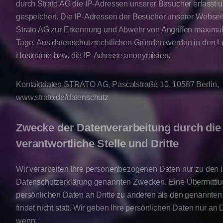
durch Strato AG die IP-Adressen unserer Besucher erfasst un
gespeichert. Die IP-Adressen der Besucher unserer Webseit
Strato AG zur Erkennung und Abwehr von Angriffen maximal
Tage. Aus datenschutzrechtlichen Gründen werden in den Lo
Hostname bzw. die IP-Adresse anonymisiert.
Kontaktdaten STRATO AG, Pascalstraße 10, 10587 Berlin,
www.strato.de/datenschutz
Zwecke der Datenverarbeitung durch die
verantwortliche Stelle und Dritte
Wir verarbeiten Ihre personenbezogenen Daten nur zu den i
Datenschutzerklärung genannten Zwecken. Eine Übermittlun
persönlichen Daten an Dritte zu anderen als den genannte
findet nicht statt. Wir geben Ihre persönlichen Daten nur an Dr
wenn: