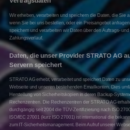
Vertragsdaten
Wir erheben, verarbeiten und speichern die Daten, die Sie 
wenn Sie bei uns bestellen, oder ein Preisangebot anfrage
speichern und verarbeiten wir Daten über den Auftrags- und
Zahlungsverlauf.
Daten, die unser Provider STRATO AG au
Servern speichert
STRATO AG erhebt, verarbeitet und speichert Daten zu uns
Webseite und unseren bestehenden Emailkonten. Dies umfa
Herstellung von Sicherheitskopien in deren Backup-Syste
Rechenzentren. Die Rechenzentren der STRATO AG erhalt
durchgängig seit 2004 die TÜV-Zertifizierung nach ISO 270
ISO/IEC 27001 (kurz ISO 27001) ist international die bekan
zum IT-Sicherheitsmanagement. Beim Aufruf unserer Webse